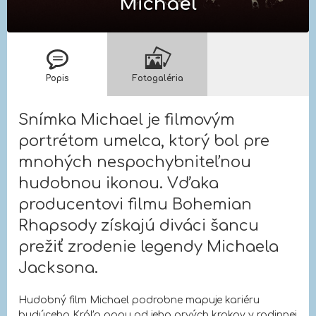
Michael
Popis
Fotogaléria
Snímka Michael je filmovým
portrétom umelca, ktorý bol pre
mnohých nespochybniteľnou
hudobnou ikonou. Vďaka
producentovi filmu Bohemian
Rhapsody získajú diváci šancu
prežiť zrodenie legendy Michaela
Jacksona.
Hudobný film Michael podrobne mapuje kariéru
budúceho Kráľa popu od jeho prvých krokov v rodinnej