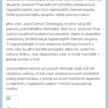
skupine Jackson Five, kde od začiatku preukazoval
najväčší talent, hoci bol najmladším členom kapely.
Stále populárnejšiu skupinu vedie pevnou rukou
jeho otec Joe (Colman Domingo), možno až príliš
pevnou pre krehkého Michaela. Keď sa o Jackson Five
začnú zaujímať hudobní producenti, všetci si okamžite
uvedomia, že Michael je najcennejším členom skupiny.
Tí najodvážnejší z nich dokonca začínajú hovoriť o
tom, ako by jeho kariére prospelo, keby sa vydal na
sólovú dráhu. Joe, despotický otec a tvrdý manažér v
jednej osobe, o tom
samozrejme nechce ani počuť. Michael však túži ísť
vlastnou cestou. A tak nad Jacksonovcami zavládne
pokoj pred búrkou, z ktorej sa zrodí hudobná legenda
a niektoré z najlepších piesní v histórii populárnej
hudby.